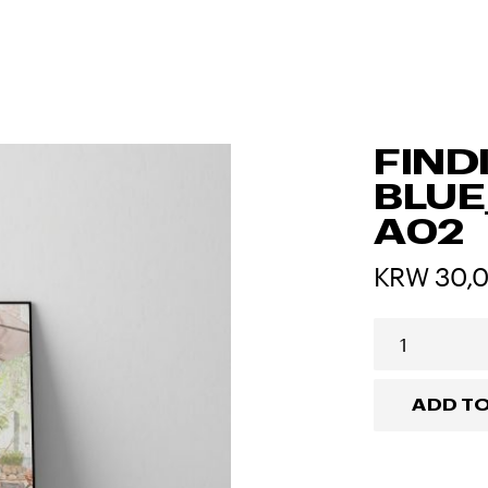
FIND
BLU
A02
30,
ADD T