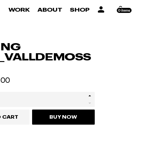
WORK
ABOUT
SHOP
0 items
ING
E_VALLDEMOSS
000
O CART
BUY NOW